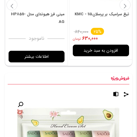
تیغ سرامیک بر پرسلانKMC - ۱۱۵
مینی فرز هیوندای مدل HP8511-
د
D
AG
840,000
25%
630,000
ناموجود
تومان
افزودن به سبد خرید
اطلاعات بیشتر