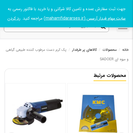
جهت ثبت سفارش عمده و تامین کالا شرکتی و یا خرید با فاکتور رسمی به
09131045021
سایت مهام فیدار آرسس (mahamfidararses.ir)
مراجعه کنید.
رد کردن
خانه
/
محصولات
/
کالاهای پر طرفدار
/
پک کرم دست مرطوب کننده طبیعی گیاهی
و میوه ای SADOER
محصولات مرتبط