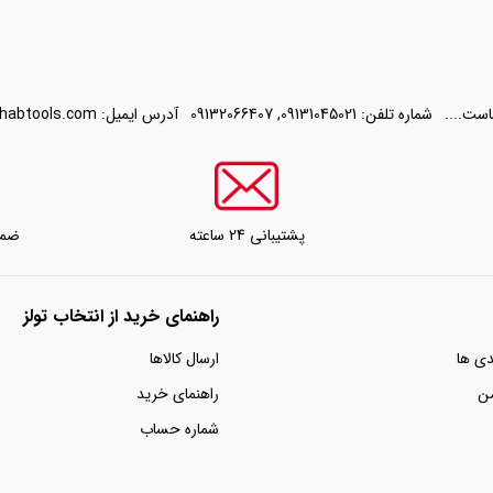
است....
شماره تلفن:
09131045021
,
09132066407
آدرس ایمیل:
habtools.com
پشتیبانی 24 ساعته
ضما
راهنمای خرید از انتخاب تولز
دی ها
ارسال کالاها
من
راهنمای خرید
شماره حساب