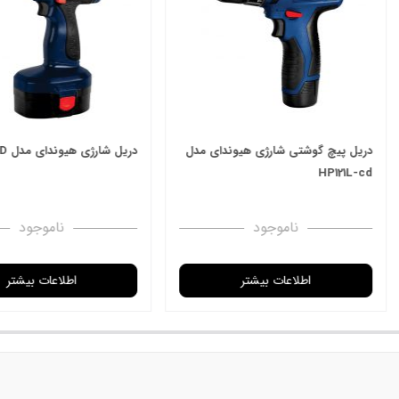
 مدل HP853-ID
پک 5 عددی کرم مرطوب کننده دست
پ
میوه ای سادور SADOER
گ
ناموجود
ناموجود
اعات بیشتر
اطلاعات بیشتر