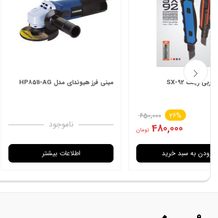
دریل پیچ گوشتی هیوندای مدل
دریل چکشی هیوندای
HP214L-CD
ناموجود
اطلاعات بیشتر
اطل