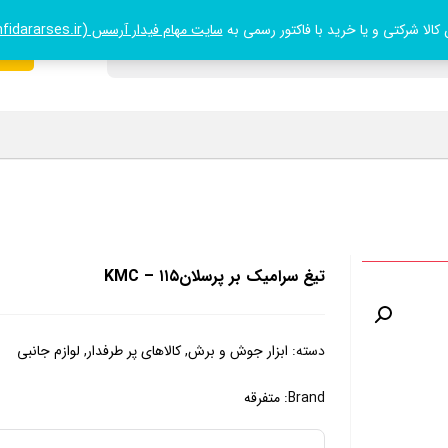
لا شرکتی و یا خرید با فاکتور رسمی به
سایت مهام فیدار آرسس (mahamfidararses.ir)
021
تیغ سرامیک بر پرسلانKMC – ۱۱۵
دسته:
ابزار جوش و برش
,
کالاهای پر طرفدار
,
لوازم جانبی
Brand:
متفرقه