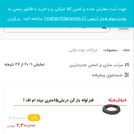
جهت ثبت سفارش عمده و تامین کالا شرکتی و یا خرید با فاکتور رسمی به
09131045021
سایت مهام فیدار آرسس (mahamfidararses.ir)
مراجعه کنید.
رد کردن
خانه
/
محصولات
/
ابزارآلات لوله بازکنی
نمایش 1–20 از 27 نتیجه
مرتب سازی بر اساس جدیدترین
جستجوی پیشرفته
فنر لوله باز کن دریلی15متری برند ام اف آ
2,800,000
18%
2,300,000
تومان