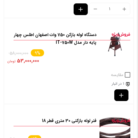
دستگاه لوله بازکن 750 وات اصفهان اطلس چهار
پایه دار مدل IT-750W
58,000,000
9%
53,000,000
تومان
مقایسه
1 در انبار
فنر لوله بازکنی 30 متری قطر 18