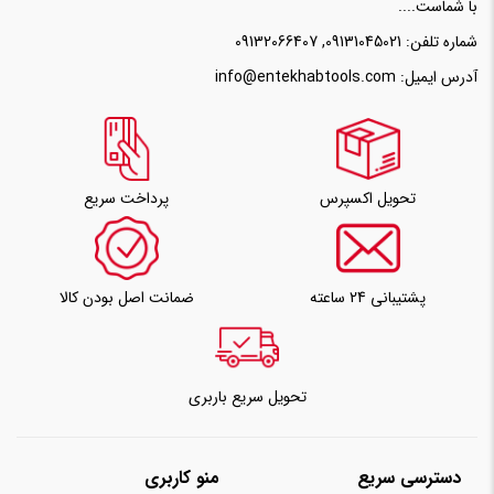
با شماست....
شماره تلفن:
09131045021
,
09132066407
آدرس ایمیل:
info@entekhabtools.com
تحویل اکسپرس
پرداخت سریع
پشتیبانی 24 ساعته
ضمانت اصل بودن کالا
تحویل سریع باربری
دسترسی سریع
منو کاربری