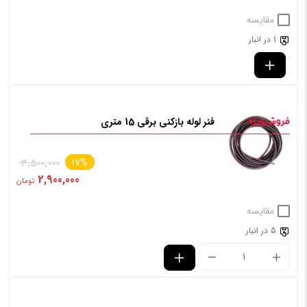
مقایسه
1 در انبار
فنر لوله بازکنی برقی 15 متری
3,500,000
17%
2,900,000
تومان
مقایسه
5 در انبار