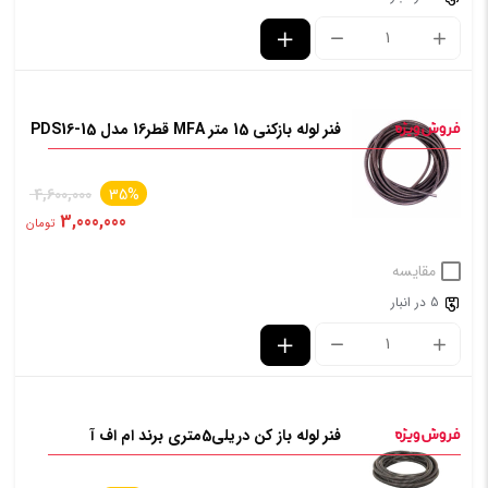
فنر لوله بازکنی 15 متر MFA قطر16 مدل PDS16-15
4,600,000
35%
3,000,000
تومان
مقایسه
5 در انبار
فنر لوله باز کن دریلی5متری برند ام اف آ