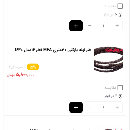
مقایسه
5 در انبار
فنر لوله بازکنی 30متری MFA قطر 16مدل 1630
6,800,000
15%
5,800,000
تومان
مقایسه
2 در انبار