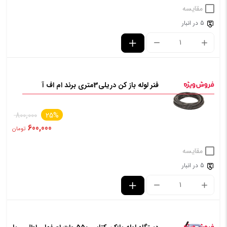
مقایسه
5 در انبار
فنر لوله باز کن دریلی3متری برند ام اف آ
800,000
25%
600,000
تومان
مقایسه
5 در انبار